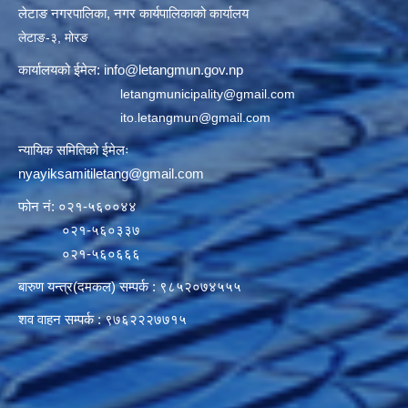
लेटाङ नगरपालिका, नगर कार्यपालिकाको कार्यालय
लेटाङ-३, मोरङ
कार्यालयको ईमेल:
info@letangmun.gov.np
letangmunicipality@gmail.com
ito.letangmun@gmail.com
न्यायिक समितिको ईमेलः
nyayiksamitiletang@gmail.com
फोन नं: ०२१-५६००४४
०२१-५६०३३७
०२१-५६०६६६
बारुण यन्त्र(दमकल) सम्पर्क : ९८५२०७४५५५
शव वाहन सम्पर्क : ९७६२२२७७१५