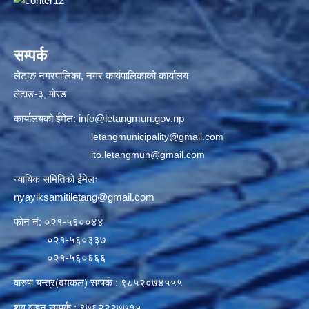
सम्पर्क
लेटाङ नगरपालिका, नगर कार्यपालिकाको कार्यालय
लेटाङ-३, मोरङ
कार्यालयको ईमेल:
info@letangmun.gov.np
letangmunicipality@gmail.com
ito.letangmun@gmail.com
न्यायिक समितिको ईमेलः
nyayiksamitiletang@gmail.com
फोन नं: ०२१-५६००४४
०२१-५६०३३७
०२१-५६०६६६
बारुण यन्त्र(दमकल) सम्पर्क : ९८५२०७४५५५
शव वाहन सम्पर्क : ९७६२२२७७१५