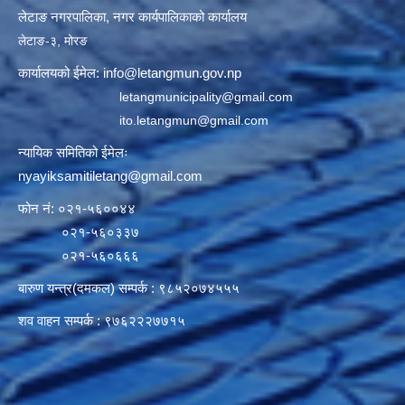
लेटाङ नगरपालिका, नगर कार्यपालिकाको कार्यालय
लेटाङ-३, मोरङ
कार्यालयको ईमेल:
info@letangmun.gov.np
letangmunicipality@gmail.com
ito.letangmun@gmail.com
न्यायिक समितिको ईमेलः
nyayiksamitiletang@gmail.com
फोन नं: ०२१-५६००४४
०२१-५६०३३७
०२१-५६०६६६
बारुण यन्त्र(दमकल) सम्पर्क : ९८५२०७४५५५
शव वाहन सम्पर्क : ९७६२२२७७१५