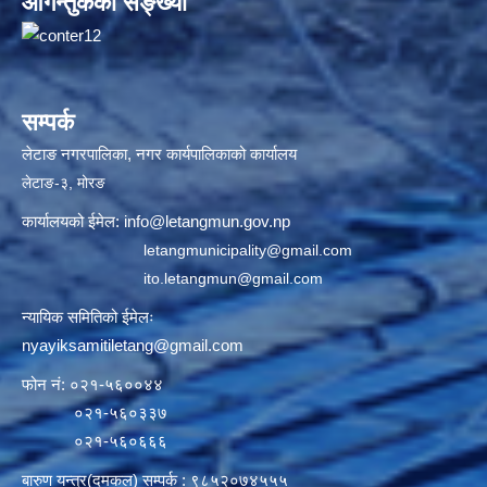
आगन्तुकको सङ्ख्या
सम्पर्क
लेटाङ नगरपालिका, नगर कार्यपालिकाको कार्यालय
लेटाङ-३, मोरङ
कार्यालयको ईमेल:
info@letangmun.gov.np
letangmunicipality@gmail.com
ito.letangmun@gmail.com
न्यायिक समितिको ईमेलः
nyayiksamitiletang@gmail.com
फोन नं: ०२१-५६००४४
०२१-५६०३३७
०२१-५६०६६६
बारुण यन्त्र(दमकल) सम्पर्क : ९८५२०७४५५५