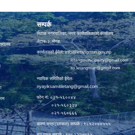
सम्पर्क
लेटाङ नगरपालिका, नगर कार्यपालिकाको कार्यालय
लेटाङ-३, मोरङ
्त्रालय
कार्यालयको ईमेल:
info@letangmun.gov.np
letangmunicipality@gmail.com
ल
ito.letangmun@gmail.com
न्यायिक समितिको ईमेलः
nyayiksamitiletang@gmail.com
ग
फोन नं: ०२१-५६००४४
्रम
०२१-५६०३३७
०२१-५६०६६६
बारुण यन्त्र(दमकल) सम्पर्क : ९८५२०७४५५५
शव वाहन सम्पर्क : ९७६२२२७७१५