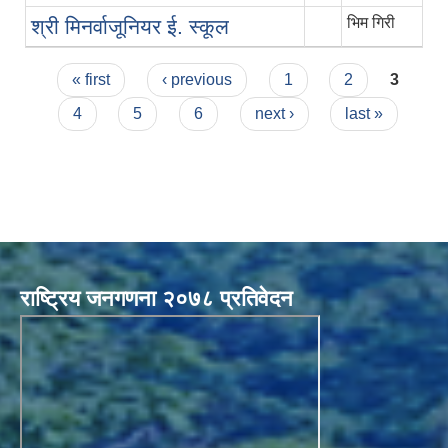
भिम गिरी
श्री मिनर्वाजूनियर ई. स्कूल
Pages
« first
‹ previous
1
2
3
4
5
6
next ›
last »
राष्ट्रिय जनगणना २०७८ प्रतिवेदन