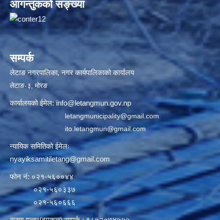
आगन्तुकको सङ्ख्या
सम्पर्क
लेटाङ नगरपालिका, नगर कार्यपालिकाको कार्यालय
लेटाङ-३, मोरङ
कार्यालयको ईमेल:
info@letangmun.gov.np
letangmunicipality@gmail.com
ito.letangmun@gmail.com
न्यायिक समितिको ईमेलः
nyayiksamitiletang@gmail.com
फोन नं: ०२१-५६००४४
०२१-५६०३३७
०२१-५६०६६६
बारुण यन्त्र(दमकल) सम्पर्क : ९८५२०७४५५५