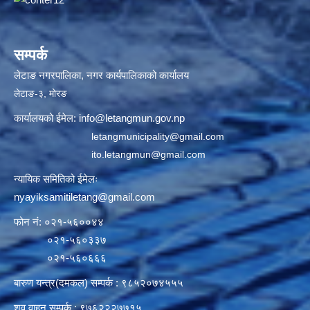
सम्पर्क
लेटाङ नगरपालिका, नगर कार्यपालिकाको कार्यालय
लेटाङ-३, मोरङ
कार्यालयको ईमेल:
info@letangmun.gov.np
letangmunicipality@gmail.com
ito.letangmun@gmail.com
न्यायिक समितिको ईमेलः
nyayiksamitiletang@gmail.com
फोन नं: ०२१-५६००४४
०२१-५६०३३७
०२१-५६०६६६
बारुण यन्त्र(दमकल) सम्पर्क : ९८५२०७४५५५
शव वाहन सम्पर्क : ९७६२२२७७१५