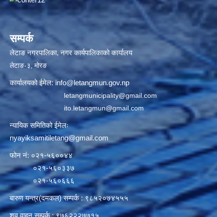
सम्पर्क
लेटाङ नगरपालिका, नगर कार्यपालिकाको कार्यालय
लेटाङ-३, मोरङ
कार्यालयको ईमेल:
info@letangmun.gov.np
letangmunicipality@gmail.com
ito.letangmun@gmail.com
न्यायिक समितिको ईमेलः
nyayiksamitiletang@gmail.com
फोन नं: ०२१-५६००४४
०२१-५६०३३७
०२१-५६०६६६
बारुण यन्त्र(दमकल) सम्पर्क : ९८५२०७४५५५
शव वाहन सम्पर्क : ९७६२२२७७१५